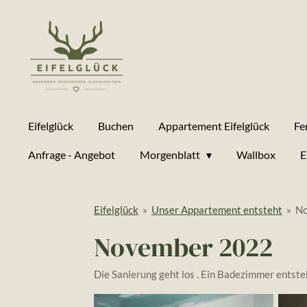
Zum
Hauptinhalt
springen
Eifelglück
Buchen
Appartement Eifelglück
Fe
Anfrage - Angebot
Morgenblatt
Wallbox
E
Eifelglück
»
Unser Appartement entsteht
»
No
November 2022
Die Sanierung geht los . Ein Badezimmer entste