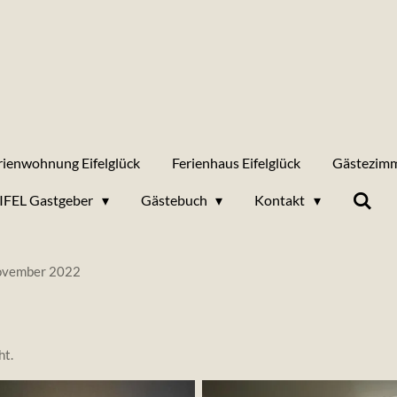
rienwohnung Eifelglück
Ferienhaus Eifelglück
Gästezimm
IFEL Gastgeber
Gästebuch
Kontakt
vember 2022
ht.