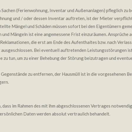
en Sachen (Ferienwohnung, Inventar und Außenanlagen) pfleglich zu
ung und / oder dessen Inventar auftreten, ist der Mieter verpflich
stellte Mängel und Schäden müssen sofort bei den Eigentümern geme
n und Mängeln ist eine angemessene Frist einzuräumen. Ansprüche a
Reklamationen, die erst am Ende des Aufenthaltes bzw. nach Verlas
 ausgeschlossen. Bei eventuell auftretenden Leistungsstörungen ist 
e zu tun, um zu einer Behebung der Störung beizutragen und eventue
Gegenstände zu entfernen, der Hausmüll ist in die vorgesehenen Beh
gern.
en, dass im Rahmen des mit ihm abgeschlossenen Vertrages notwendig
persönlichen Daten werden absolut vertraulich behandelt.