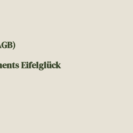
AGB)
ents Eifelglück