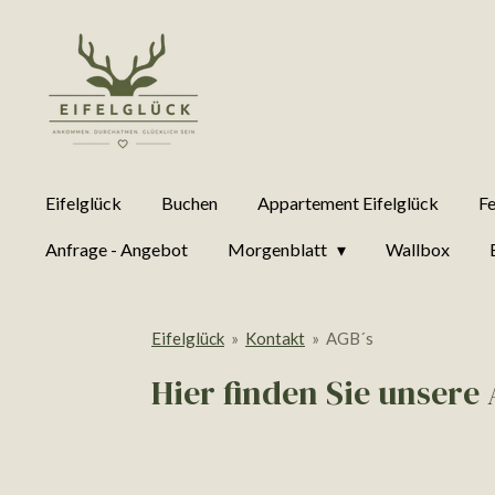
Zum
Hauptinhalt
springen
Eifelglück
Buchen
Appartement Eifelglück
Fe
Anfrage - Angebot
Morgenblatt
Wallbox
Eifelglück
»
Kontakt
»
AGB´s
Hier finden Sie unser