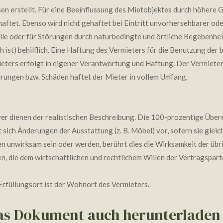
 erstellt. Für eine Beeinflussung des Mietobjektes durch höhere G
aftet. Ebenso wird nicht gehaftet bei Eintritt unvorhersehbarer od
lle oder für Störungen durch naturbedingte und örtliche Begebenheit
ist) behilflich. Eine Haftung des Vermieters für die Benutzung der b
eters erfolgt in eigener Verantwortung und Haftung. Der Vermieter 
örungen bzw. Schäden haftet der Mieter in vollem Umfang.
yer dienen der realistischen Beschreibung. Die 100-prozentige Übe
sich Änderungen der Ausstattung (z. B. Möbel) vor, sofern sie gleic
unwirksam sein oder werden, berührt dies die Wirksamkeit der übr
en, die dem wirtschaftlichen und rechtlichem Willen der Vertragspar
Erfüllungsort ist der Wohnort des Vermieters.
das Dokument auch herunterladen