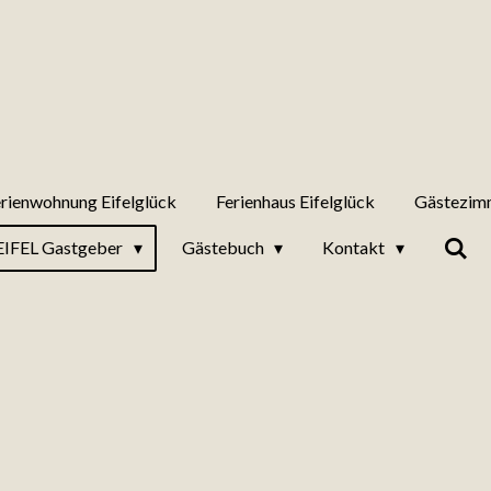
rienwohnung Eifelglück
Ferienhaus Eifelglück
Gästezimm
EIFEL Gastgeber
Gästebuch
Kontakt